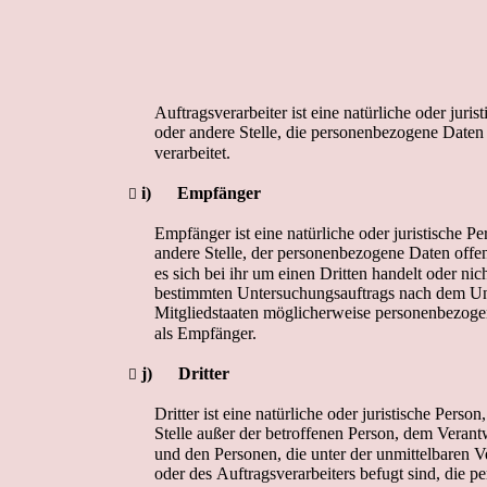
Auftragsverarbeiter ist eine natürliche oder juri
oder andere Stelle, die personenbezogene Daten
verarbeitet. 
i)
E
m
p
f
än
ge
r 

Empfänger ist eine natürliche oder juristische P
andere Stelle, der personenbezogene Daten offe
es sich bei ihr um einen Dritten handelt oder ni
bestimmten Untersuchungsauftrags nach dem Un
Mitgliedstaaten möglicherweise personenbezogen
als Empfänger. 
j)
Dr
it
t
e
r 

Dritter ist eine natürliche oder juristische Pers
Stelle außer der betroffenen Person, dem Verant
und den Personen, die unter der unmittelbaren 
oder des Auftragsverarbeiters befugt sind, die 