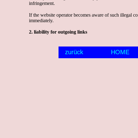
infringement. 
If the website operator becomes aware of such illegal co
immediately. 
2.
l
iab
il
it
y 
f
or
ou
t
goin
g 
l
in
k
s
zurück
HOME