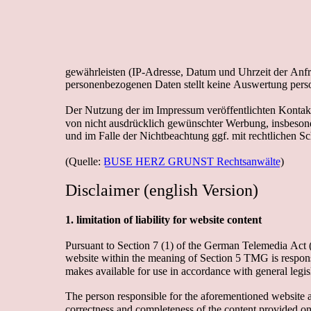
gewährleisten (IP-Adresse, Datum und Uhrzeit der Anfr
personenbezogenen Daten stellt keine Auswertung pers
Der Nutzung der im Impressum veröffentlichten Kontak
von nicht ausdrücklich gewünschter Werbung, insbeson
und im Falle der Nichtbeachtung ggf. mit rechtlichen Sch
(
Que
l
l
e
: 
B
USE
HE
R
Z
GR
UN
S
T
R
e
c
h
t
s
a
n
w
ä
l
t
e
)
Disclaimer (english Version) 
1.
l
im
it
at
ion
of
l
iab
il
it
y 
f
or
we
b
s
it
e
c
on
t
e
n
t
Pursuant to Section 7 (1) of the German Telemedia Act 
website within the meaning of Section 5 TMG is responsi
makes available for use in accordance with general legisl
The person responsible for the aforementioned website acc
correctness and completeness of the content provided on 