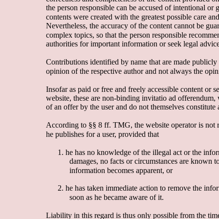
the person responsible can be accused of intentional or 
contents were created with the greatest possible care an
Nevertheless, the accuracy of the content cannot be guara
complex topics, so that the person responsible recommend
authorities for important information or seek legal advice
Contributions identified by name that are made publicly a
opinion of the respective author and not always the opin
Insofar as paid or free and freely accessible content or s
website, these are non-binding invitatio ad offerendum, 
of an offer by the user and do not themselves constitute a
According to §§ 8 ff. TMG, the website operator is not re
he publishes for a user, provided that 
1.
h
e
h
a
s
n
o
kn
o
wl
e
dg
e
o
f
t
h
e
i
ll
e
ga
l
a
c
t
o
r
t
h
e
i
nf
o
r
damages, no facts or circumstances are known to 
information becomes apparent, or 
2.
h
e
h
a
s
t
a
ke
n
i
mm
e
d
i
a
t
e
a
c
t
i
o
n
t
o 
r
e
m
o
v
e
t
h
e
i
nf
o
r
soon as he became aware of it. 
Liability in this regard is thus only possible from the t