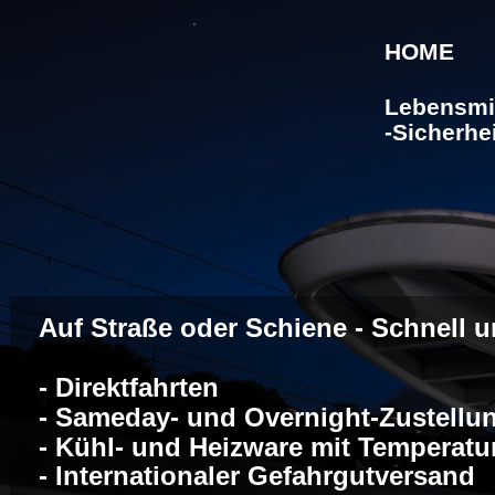
JMT Majewski Transporte GmbH
HOME
Lebensmit
-Sicherhei
Auf Straße oder Schiene - Schnell u
- Direktfahrten
- Sameday- und Overnight-Zustellu
- Kühl- und Heizware mit Temperat
- Internationaler Gefahrgutversand